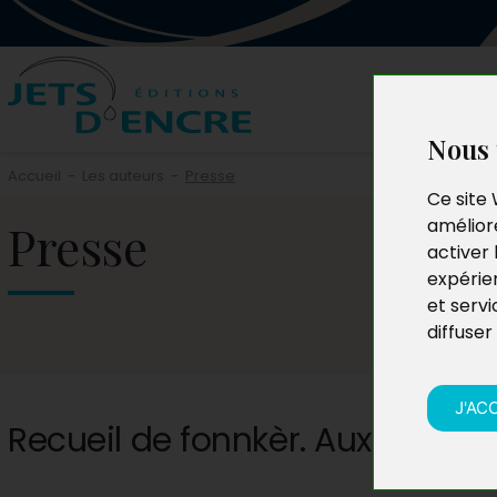
Nous 
Accueil
-
Les auteurs
-
Presse
Ce site 
Presse
améliore
activer 
expérie
et servi
diffuser
J'AC
Recueil de fonnkèr. Aux heure