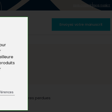
mon compte
mon panier
Envoyez votre manuscrit
pour
r
illeure
produits
r
férences