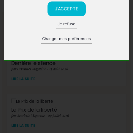
J'ACCEPTE
Je refuse
A lire également
Changer mes préférences
Derrière le silence
par Cévennes Magazine - 15 août 2026
LIRE LA SUITE
Le Prix de la liberté
par Scarlette Magazine - 29 juillet 2026
LIRE LA SUITE