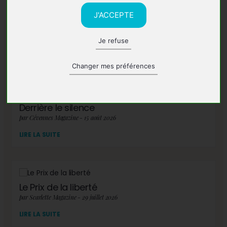
J'ACCEPTE
Je refuse
A lire également
Changer mes préférences
Derrière le silence
par Cévennes Magazine - 15 août 2026
LIRE LA SUITE
Le Prix de la liberté
par Scarlette Magazine - 29 juillet 2026
LIRE LA SUITE