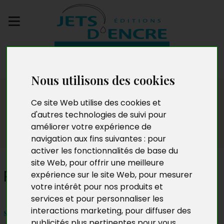
Envoyez votre
manuscrit
Nous utilisons des cookies
Salon
Ce site Web utilise des cookies et
d'autres technologies de suivi pour
améliorer votre expérience de
navigation aux fins suivantes :
pour
activer les fonctionnalités de base du
site Web
,
pour offrir une meilleure
Richard Louis
expérience sur le site Web
,
pour mesurer
votre intérêt pour nos produits et
services et pour personnaliser les
interactions marketing
,
pour diffuser des
samedi 9 et dimanche 10 juillet 2016
publicités plus pertinentes pour vous
.