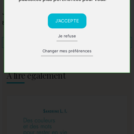
Journée du Livre de Sablet
J'ACCEPTE
84110 Sablet-en-Provence
Je refuse
Changer mes préférences
A lire également