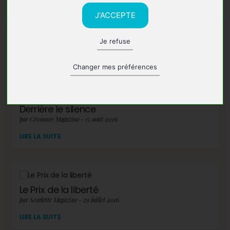
J'ACCEPTE
Je refuse
A lire également
Changer mes préférences
Derrière le silence
par Cévennes Magazine - 15 août 2026
LIRE LA SUITE
Le Prix de la liberté
par Scarlette Magazine - 29 juillet 2026
LIRE LA SUITE