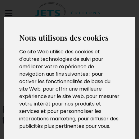
Envoyez votre
Nous utilisons des cookies
manuscrit
Ce site Web utilise des cookies et
Presse
d'autres technologies de suivi pour
améliorer votre expérience de
navigation aux fins suivantes :
pour
activer les fonctionnalités de base du
site Web
,
pour offrir une meilleure
expérience sur le site Web
,
pour mesurer
votre intérêt pour nos produits et
Roxana et les fils du temps,
services et pour personnaliser les
tome 4 : l'Autre Monde
interactions marketing
,
pour diffuser des
publicités plus pertinentes pour vous
.