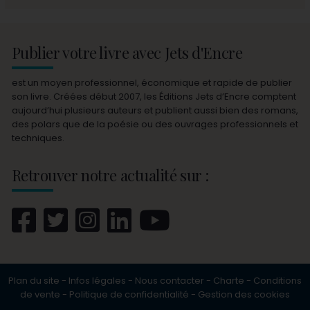
Publier votre livre avec Jets d'Encre
est un moyen professionnel, économique et rapide de publier
son livre. Créées début 2007, les Éditions Jets d’Encre comptent
aujourd’hui plusieurs auteurs et publient aussi bien des romans,
des polars que de la poésie ou des ouvrages professionnels et
techniques.
Retrouver notre actualité sur :
Plan du site
-
Infos légales
-
Nous contacter
-
Charte
-
Conditions
de vente
-
Politique de confidentialité
-
Gestion des cookies