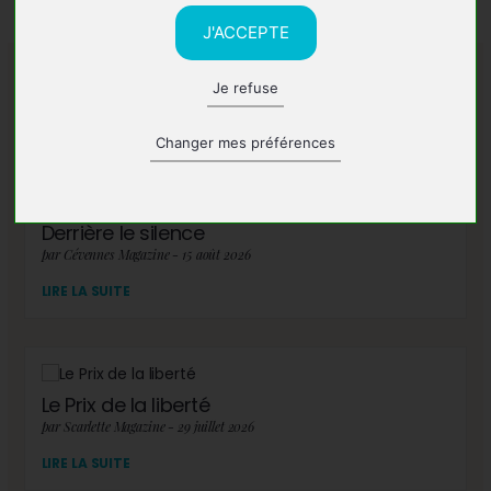
J'ACCEPTE
Je refuse
A lire également
Changer mes préférences
Derrière le silence
par Cévennes Magazine - 15 août 2026
LIRE LA SUITE
Le Prix de la liberté
par Scarlette Magazine - 29 juillet 2026
LIRE LA SUITE