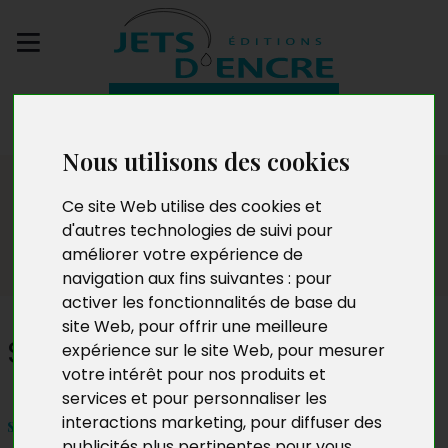
Envoyez votre
manuscrit
Nous utilisons des cookies
Salon
Ce site Web utilise des cookies et
d'autres technologies de suivi pour
améliorer votre expérience de
navigation aux fins suivantes :
pour
activer les fonctionnalités de base du
site Web
,
pour offrir une meilleure
Samuel Redelsperger
expérience sur le site Web
,
pour mesurer
votre intérêt pour nos produits et
services et pour personnaliser les
interactions marketing
,
pour diffuser des
samedi 23 et dimanche 24 septembre 2023
publicités plus pertinentes pour vous
.