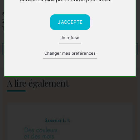
salles municipales Paul Eluard et Saint Marceaux
20 avenue Jules Ferry
J'ACCEPTE
13600 La Ciotat
Je refuse
Changer mes préférences
A lire également