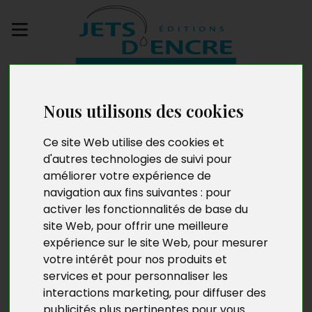
Envoyez votre
manuscrit
Nous utilisons des cookies
Sandra Lacoste
Ce site Web utilise des cookies et
d'autres technologies de suivi pour
améliorer votre expérience de
navigation aux fins suivantes :
pour
Originaire du Var, Sandra Lacoste a posé ses valises à
activer les fonctionnalités de base du
Isola 2000 pendant dix-huit années. Elle a prodigué des
site Web
,
pour offrir une meilleure
soins ayurvédiques et est devenue naturopathe,
expérience sur le site Web
,
pour mesurer
conseillère en image et Professeur de yoga. Vivre à
votre intérêt pour nos produits et
2000 mètres d’altitude vous permet de comprendre le
services et pour personnaliser les
cycle des saisons. C’est là, dans cet écrin de nature où
interactions marketing
,
pour diffuser des
la faune et la flore sont préservées, que les marches
publicités plus pertinentes pour vous
.
méditatives et la sylvothérapie ont pris tout leur sens.