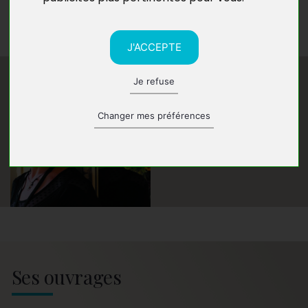
C’est dans ce havre de paix que
Mon bonheur en 5
saisons
a été conçu.
J'ACCEPTE
Je refuse
Changer mes préférences
Ses ouvrages