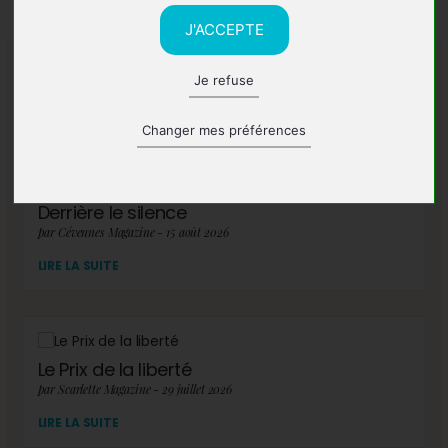
J'ACCEPTE
Je refuse
A lire également
Changer mes préférences
Derrière le silence
par Cévennes Magazine - 15 août 2026
LIRE LA SUITE
Le Prix de la liberté
par Scarlette Magazine - 29 juillet 2026
LIRE LA SUITE