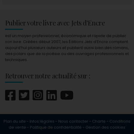
Publier votre livre avec Jets d'Encre
est un moyen professionnel, économique et rapide de publier
son livre. Créées début 2007, les Éditions Jets d’Encre comptent
aujourd’hui plusieurs auteurs et publient aussi bien des romans,
des polars que de la poésie ou des ouvrages professionnels et
techniques.
Retrouver notre actualité sur :
Plan du site
-
Infos légales
-
Nous contacter
-
Charte
-
Conditions
de vente
-
Politique de confidentialité
-
Gestion des cookies