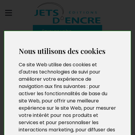
Envoyez votre
manuscrit
Nous utilisons des cookies
Simon
Ce site Web utilise des cookies et
d'autres technologies de suivi pour
améliorer votre expérience de
navigation aux fins suivantes :
pour
Né en 1961, Simon est peintre, écrivain et carnettiste. Il
a appris à lire, à dessiner, à écrire et à réparer une
activer les fonctionnalités de base du
chambre à air. Il publie son premier roman à 20 ans.
site Web
,
pour offrir une meilleure
Gravement atteint par le virus du voyage, il a publié
expérience sur le site Web
,
pour mesurer
une vingtaine de récits nomades ; après le Portugal et
votre intérêt pour nos produits et
le Sahara, l’Asie fut son principal terrain d’aventures.
services et pour personnaliser les
Son premier roman policier –
Cormoran
– est le fruit
interactions marketing
,
pour diffuser des
de cinquante années dans son port d’attache, la