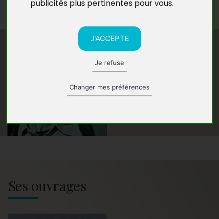
publicités plus pertinentes pour vous
.
banlieue – le 94.
J'ACCEPTE
Je refuse
Changer mes préférences
Ses ouvrages