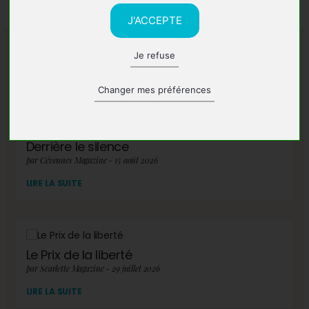
J'ACCEPTE
Je refuse
A lire également
Changer mes préférences
Derrière le silence
par Cévennes Magazine - 15 août 2026
LIRE LA SUITE
Le Prix de la liberté
par Scarlette Magazine - 29 juillet 2026
LIRE LA SUITE