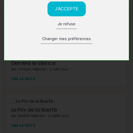
J'ACCEPTE
Je refuse
A lire également
Changer mes préférences
Derrière le silence
par Cévennes Magazine - 15 août 2026
LIRE LA SUITE
Le Prix de la liberté
par Scarlette Magazine - 29 juillet 2026
LIRE LA SUITE