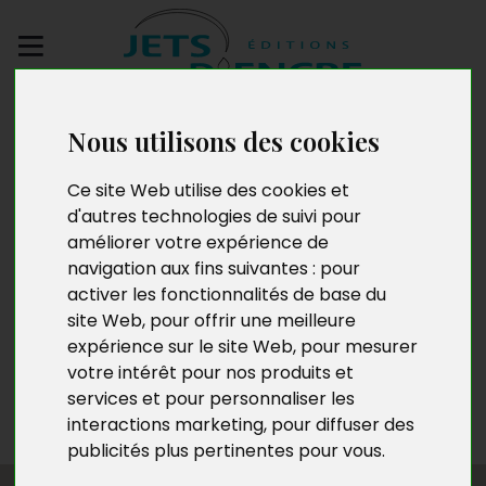
Envoyez votre
Nous utilisons des cookies
manuscrit
Ce site Web utilise des cookies et
Sophie Roselmac
d'autres technologies de suivi pour
améliorer votre expérience de
navigation aux fins suivantes :
pour
activer les fonctionnalités de base du
Née en Martinique, Sophie Roselmac est révélatrice de
site Web
,
pour offrir une meilleure
potentiels. Elle utilise ainsi sa force créative, son
expérience sur le site Web
,
pour mesurer
intuition et sa spiritualité pour aider les personnes à
votre intérêt pour nos produits et
révéler et exploiter leurs ressources internes afin de
services et pour personnaliser les
trouver les clés de leur épanouissement personnel et
interactions marketing
,
pour diffuser des
professionnel.
publicités plus pertinentes pour vous
.