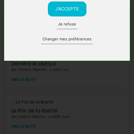
J'ACCEPTE
Je refuse
A lire également
Changer mes préférences
Derrière le silence
par Cévennes Magazine - 15 août 2026
LIRE LA SUITE
Le Prix de la liberté
par Scarlette Magazine - 29 juillet 2026
LIRE LA SUITE