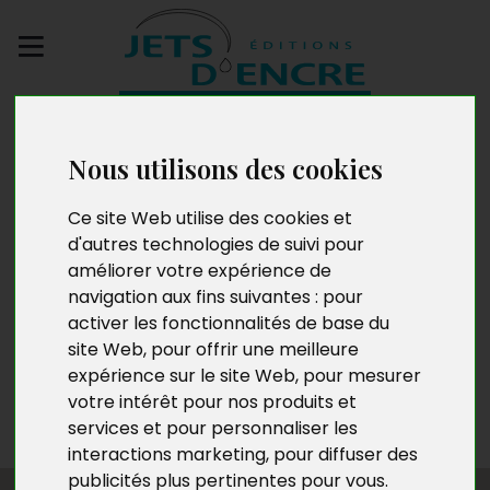
Envoyez votre
manuscrit
Nous utilisons des cookies
Thierry Renard
Ce site Web utilise des cookies et
d'autres technologies de suivi pour
améliorer votre expérience de
navigation aux fins suivantes :
pour
Professeur d’EPS depuis 1982, Thierry Renard, passionné
activer les fonctionnalités de base du
d’activités de pleine nature, a mené une carrière
site Web
,
pour offrir une meilleure
engagée marquée par des projets éducatifs et
expérience sur le site Web
,
pour mesurer
sportifs d’envergure. Lauréat du prix Éthique et sport
votre intérêt pour nos produits et
scolaire du Sénat et de l’UNSS, il œuvre pour
services et pour personnaliser les
transmettre confiance et réussite à ses élèves.
interactions marketing
,
pour diffuser des
publicités plus pertinentes pour vous
.