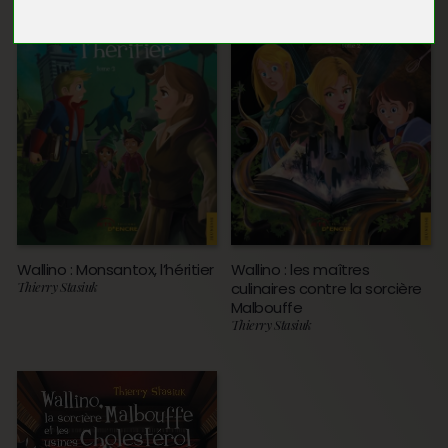
Wallino : Monsantox, l’héritier
Wallino : les maîtres
Thierry Stasiuk
culinaires contre la sorcière
Malbouffe
Thierry Stasiuk