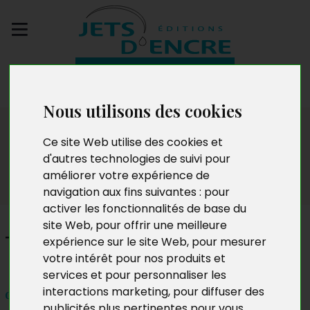
Envoyez votre
manuscrit
Nous utilisons des cookies
Salon
Ce site Web utilise des cookies et
d'autres technologies de suivi pour
améliorer votre expérience de
navigation aux fins suivantes :
pour
activer les fonctionnalités de base du
site Web
,
pour offrir une meilleure
Thierry Stasiuk
expérience sur le site Web
,
pour mesurer
votre intérêt pour nos produits et
services et pour personnaliser les
interactions marketing
,
pour diffuser des
dimanche 9 octobre 2016
publicités plus pertinentes pour vous
.