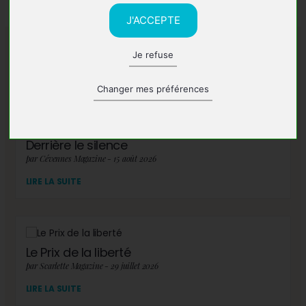
J'ACCEPTE
Je refuse
A lire également
Changer mes préférences
Derrière le silence
par Cévennes Magazine - 15 août 2026
LIRE LA SUITE
Le Prix de la liberté
par Scarlette Magazine - 29 juillet 2026
LIRE LA SUITE