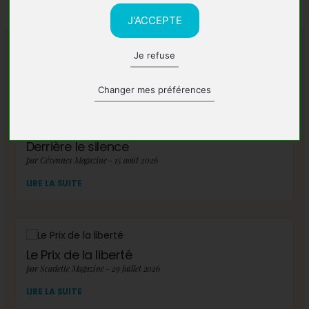
J'ACCEPTE
Je refuse
A lire également
Changer mes préférences
Derrière le silence
par Cévennes Magazine - 15 août 2026
LIRE LA SUITE
Le Prix de la liberté
par Scarlette Magazine - 29 juillet 2026
LIRE LA SUITE