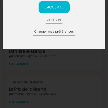
J'ACCEPTE
Je refuse
A lire également
Changer mes préférences
Derrière le silence
par Cévennes Magazine - 15 août 2026
LIRE LA SUITE
Le Prix de la liberté
par Scarlette Magazine - 29 juillet 2026
LIRE LA SUITE