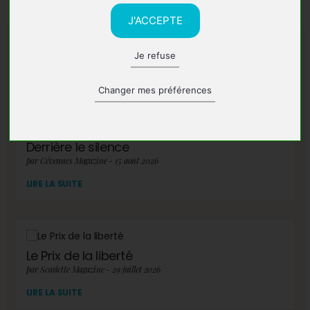
J'ACCEPTE
Je refuse
A lire également
Changer mes préférences
Derrière le silence
par Cévennes Magazine - 15 août 2026
LIRE LA SUITE
Le Prix de la liberté
par Scarlette Magazine - 29 juillet 2026
LIRE LA SUITE