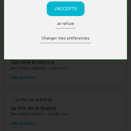
J'ACCEPTE
Je refuse
A lire également
Changer mes préférences
Derrière le silence
par Cévennes Magazine - 15 août 2026
LIRE LA SUITE
Le Prix de la liberté
par Scarlette Magazine - 29 juillet 2026
LIRE LA SUITE