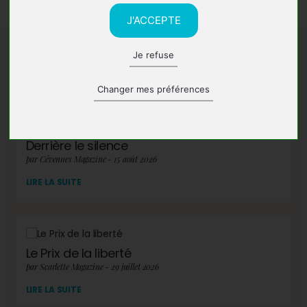
J'ACCEPTE
Je refuse
A lire également
Changer mes préférences
Derrière le silence
par Cévennes Magazine - 15 août 2026
LIRE LA SUITE
Le Prix de la liberté
par Scarlette Magazine - 29 juillet 2026
LIRE LA SUITE