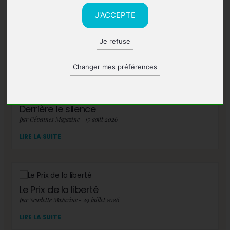
J'ACCEPTE
Je refuse
A lire également
Changer mes préférences
Derrière le silence
par Cévennes Magazine - 15 août 2026
LIRE LA SUITE
Le Prix de la liberté
par Scarlette Magazine - 29 juillet 2026
LIRE LA SUITE