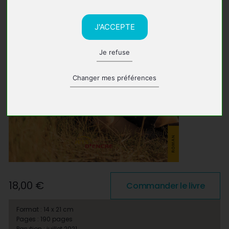
J'ACCEPTE
Je refuse
Changer mes préférences
18,00 €
Commander le livre
Format : 14 x 21 cm
Pages : 190 pages
Parution : juillet 2021