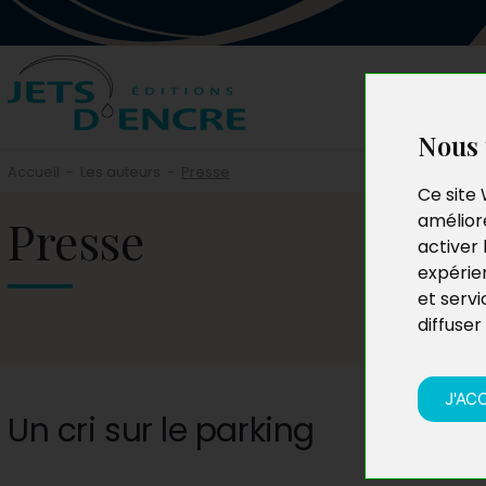
Nous 
Accueil
-
Les auteurs
-
Presse
Ce site 
Presse
améliore
activer 
expérie
et servi
diffuser
J'AC
Un cri sur le parking