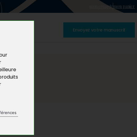
mon compte
mon panier
Envoyez votre manuscrit
pour
r
illeure
produits
r
férences