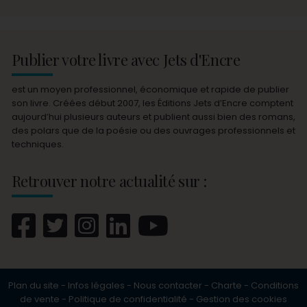
Publier votre livre avec Jets d'Encre
est un moyen professionnel, économique et rapide de publier
son livre. Créées début 2007, les Éditions Jets d’Encre comptent
aujourd’hui plusieurs auteurs et publient aussi bien des romans,
des polars que de la poésie ou des ouvrages professionnels et
techniques.
Retrouver notre actualité sur :
Plan du site
-
Infos légales
-
Nous contacter
-
Charte
-
Conditions
de vente
-
Politique de confidentialité
-
Gestion des cookies