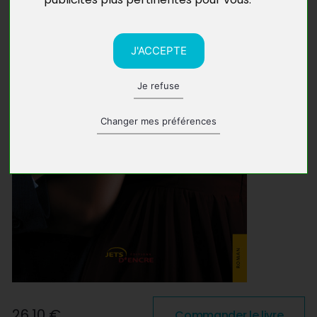
J'ACCEPTE
Je refuse
Changer mes préférences
26,10 €
Commander le livre