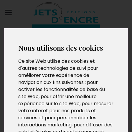
Envoyez votre
manuscrit
Nous utilisons des cookies
Un jour les anges m’ont
Ce site Web utilise des cookies et
parlé de toi. Tome 2 :
d'autres technologies de suivi pour
améliorer votre expérience de
Vent d’Automne
navigation aux fins suivantes :
pour
activer les fonctionnalités de base du
site Web
,
pour offrir une meilleure
expérience sur le site Web
,
pour mesurer
votre intérêt pour nos produits et
services et pour personnaliser les
interactions marketing
,
pour diffuser des
publicités plus pertinentes pour vous
.