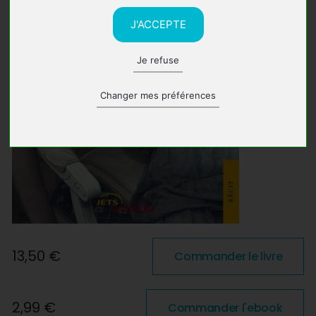
J'ACCEPTE
Je refuse
Changer mes préférences
13,50 €
Commander le livre
2,99 €
Commander l'ebook