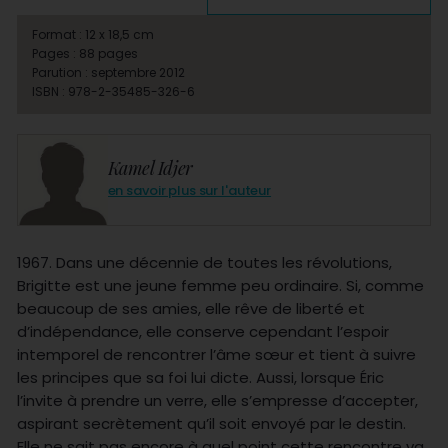
Format : 12 x 18,5 cm
Pages : 88 pages
Parution : septembre 2012
ISBN : 978-2-35485-326-6
Kamel Idjer
en savoir plus sur l'auteur
1967. Dans une décennie de toutes les révolutions,
Brigitte est une jeune femme peu ordinaire. Si, comme
beaucoup de ses amies, elle rêve de liberté et
d’indépendance, elle conserve cependant l’espoir
intemporel de rencontrer l’âme sœur et tient à suivre
les principes que sa foi lui dicte. Aussi, lorsque Éric
l’invite à prendre un verre, elle s’empresse d’accepter,
aspirant secrètement qu’il soit envoyé par le destin.
Elle ne sait pas encore à quel point cette rencontre va