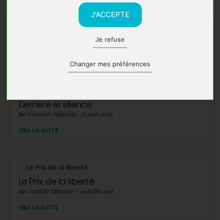
J'ACCEPTE
Je refuse
A lire également
Changer mes préférences
Derrière le silence
par Cévennes Magazine - 15 août 2026
LIRE LA SUITE
Le Prix de la liberté
par Scarlette Magazine - 29 juillet 2026
LIRE LA SUITE