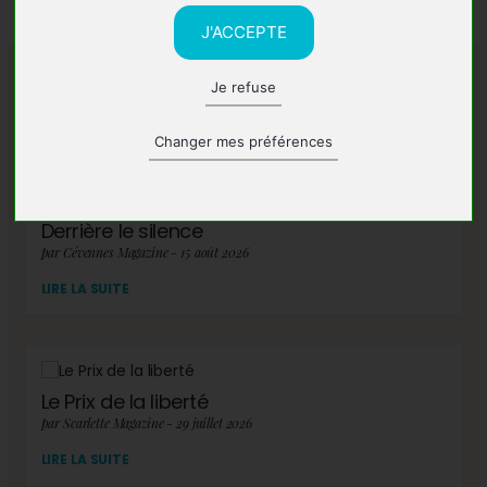
J'ACCEPTE
Je refuse
A lire également
Changer mes préférences
Derrière le silence
par Cévennes Magazine - 15 août 2026
LIRE LA SUITE
Le Prix de la liberté
par Scarlette Magazine - 29 juillet 2026
LIRE LA SUITE