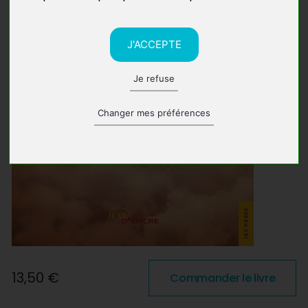
J'ACCEPTE
Je refuse
Changer mes préférences
13,50 €
Commander le livre