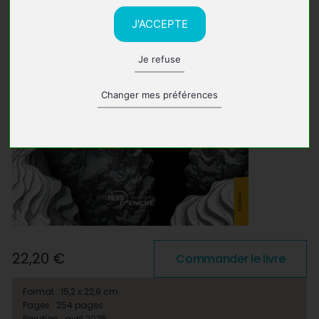
J'ACCEPTE
Je refuse
Changer mes préférences
22,20 €
Commander le livre
Format : 15,2 x 22,9 cm
Pages : 254 pages
Parution : avril 2025