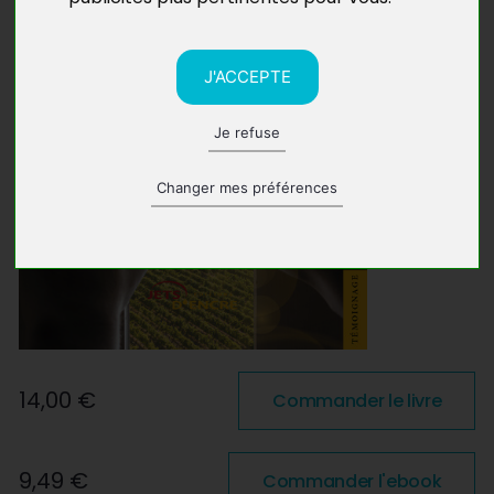
J'ACCEPTE
Je refuse
Changer mes préférences
14,00 €
Commander le livre
9,49 €
Commander l'ebook