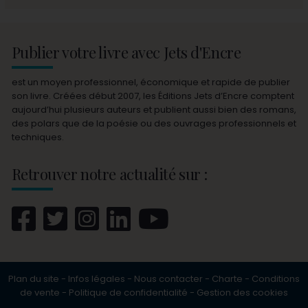
Publier votre livre avec Jets d'Encre
est un moyen professionnel, économique et rapide de publier
son livre. Créées début 2007, les Éditions Jets d’Encre comptent
aujourd’hui plusieurs auteurs et publient aussi bien des romans,
des polars que de la poésie ou des ouvrages professionnels et
techniques.
Retrouver notre actualité sur :
Plan du site
-
Infos légales
-
Nous contacter
-
Charte
-
Conditions
de vente
-
Politique de confidentialité
-
Gestion des cookies