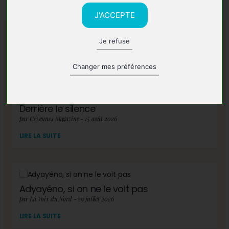
J'ACCEPTE
Je refuse
A lire également
Changer mes préférences
Derrière le silence
par Cévennes Magazine - 15 août 2026
LIRE LA SUITE
Adyayéno, si on ne le voit pas
par La Voix du Nord - 29 juillet 2026
LIRE LA SUITE