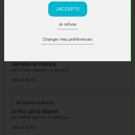
J'ACCEPTE
Je refuse
A lire également
Changer mes préférences
Derrière le silence
par Cévennes Magazine - 15 août 2026
LIRE LA SUITE
Le Prix de la liberté
par Scarlette Magazine - 29 juillet 2026
LIRE LA SUITE