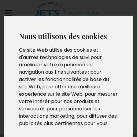
Envoyez votre
Nous utilisons des cookies
manuscrit
Ce site Web utilise des cookies et
d'autres technologies de suivi pour
Victoria
améliorer votre expérience de
navigation aux fins suivantes :
pour
activer les fonctionnalités de base du
site Web
,
pour offrir une meilleure
Aimée Wersand, alias Victoria, est née en 1956 à
expérience sur le site Web
,
pour mesurer
Luxembourg. Diplômée en habillement et commerce
votre intérêt pour nos produits et
pour PME, elle se consacre aux clients de son agence
services et pour personnaliser les
matrimoniale. Depuis toute petite, elle aime la poésie,
la peinture, la psychologie et la musique. Aujourd’hui,
interactions marketing
,
pour diffuser des
elle a repris la plume et se consacre à ses écrits.
publicités plus pertinentes pour vous
.