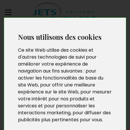
Envoyez votre
Nous utilisons des cookies
manuscrit
Ce site Web utilise des cookies et
Victorine Koumou
d'autres technologies de suivi pour
améliorer votre expérience de
Aboungou
navigation aux fins suivantes :
pour
activer les fonctionnalités de base du
site Web
,
pour offrir une meilleure
expérience sur le site Web
,
pour mesurer
Victorine Koumou Aboungou, née en République du
votre intérêt pour nos produits et
Congo, mène une carrière internationale à la croisée
services et pour personnaliser les
des domaines scientifique et littéraire. Veuve et mère
interactions marketing
,
pour diffuser des
de deux enfants, elle inscrit son écriture dans une
publicités plus pertinentes pour vous
.
expérience personnelle marquée par le deuil et la
résilience. À travers ses textes, elle explore les thèmes