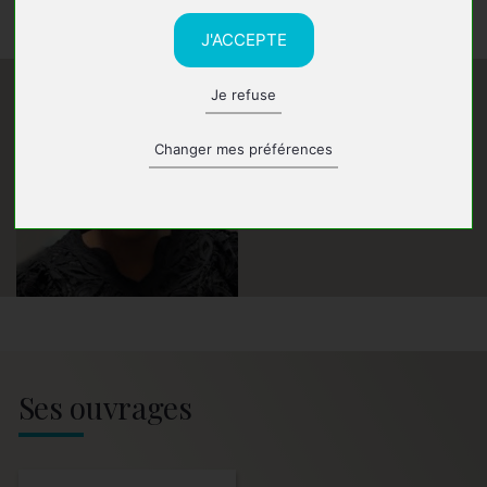
de l’intime, de l’amour et de la reconstruction.
J'ACCEPTE
Je refuse
Changer mes préférences
Ses ouvrages