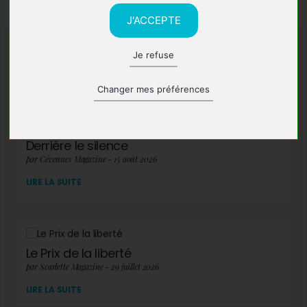
J'ACCEPTE
Je refuse
A lire également
Changer mes préférences
Derrière le silence
par Cévennes Magazine - 15 août 2026
LIRE LA SUITE
Le Prix de la liberté
par Scarlette Magazine - 29 juillet 2026
LIRE LA SUITE