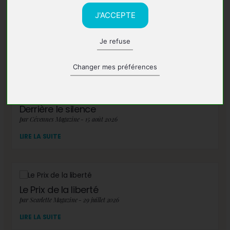
J'ACCEPTE
Je refuse
A lire également
Changer mes préférences
Derrière le silence
par Cévennes Magazine - 15 août 2026
LIRE LA SUITE
Le Prix de la liberté
par Scarlette Magazine - 29 juillet 2026
LIRE LA SUITE