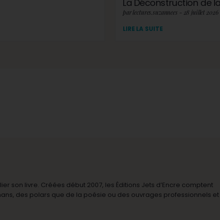
La Déconstruction de la 
par lectures.suzannees - 28 juillet 2026
LIRE LA SUITE
r son livre. Créées début 2007, les Éditions Jets d’Encre comptent
omans, des polars que de la poésie ou des ouvrages professionnels et