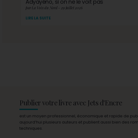
Adyayéno, si on ne le voit pas
par La Voix du Nord - 29 juillet 2026
LIRE LA SUITE
Publier votre livre avec Jets d'Encre
est un moyen professionnel, économique et rapide de publie
aujourd’hui plusieurs auteurs et publient aussi bien des r
techniques.