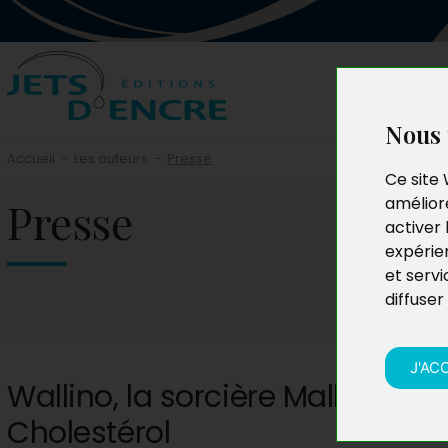
Nous 
Accueil
-
Les auteurs
-
Presse
Ce site 
Presse
améliore
activer 
expérie
et servi
diffuser
J'AC
Wallino, la sorcière Malbouffe e
Cholestérol