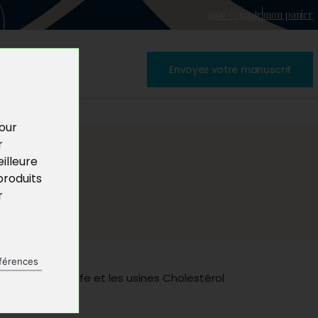
mon compte
mon panier
Envoyez votre manuscrit
pour
r
illeure
produits
r
férences