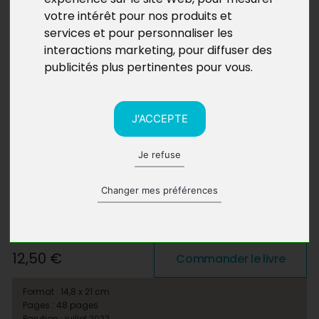
votre intérêt pour nos produits et
services et pour personnaliser les
interactions marketing
,
pour diffuser des
publicités plus pertinentes pour vous
.
J'ACCEPTE
Je refuse
Changer mes préférences
12,50 €
Commander le livre
Format : 14,8 x 21 cm
Pages : 48 pages
Parution : juillet 2022