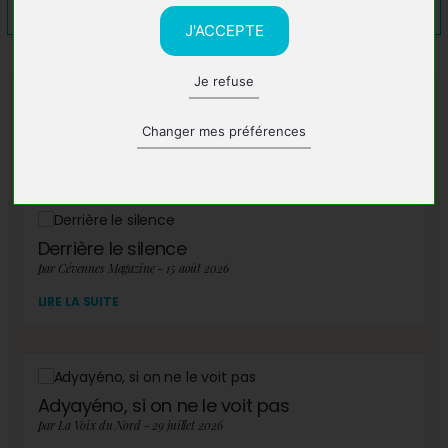
J'ACCEPTE
Je refuse
A lire également
Changer mes préférences
Derrière le silence
par Cévennes Magazine - 15 août 2026
LIRE LA SUITE
Adyayéno, si on ne le voit pas
par La Voix du Nord - 29 juillet 2026