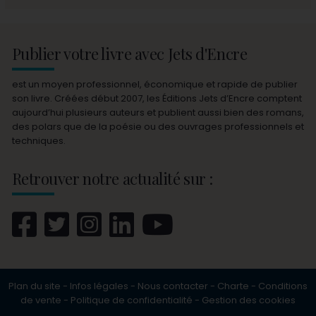
Publier votre livre avec Jets d'Encre
est un moyen professionnel, économique et rapide de publier
son livre. Créées début 2007, les Éditions Jets d’Encre comptent
aujourd’hui plusieurs auteurs et publient aussi bien des romans,
des polars que de la poésie ou des ouvrages professionnels et
techniques.
Retrouver notre actualité sur :
Plan du site
-
Infos légales
-
Nous contacter
-
Charte
-
Conditions
de vente
-
Politique de confidentialité
-
Gestion des cookies