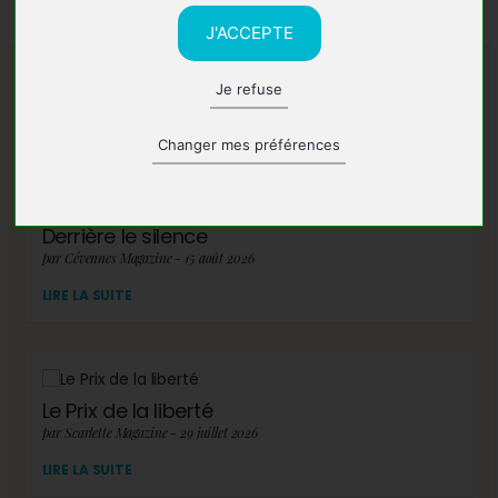
J'ACCEPTE
Je refuse
A lire également
Changer mes préférences
Derrière le silence
par Cévennes Magazine - 15 août 2026
LIRE LA SUITE
Le Prix de la liberté
par Scarlette Magazine - 29 juillet 2026
LIRE LA SUITE