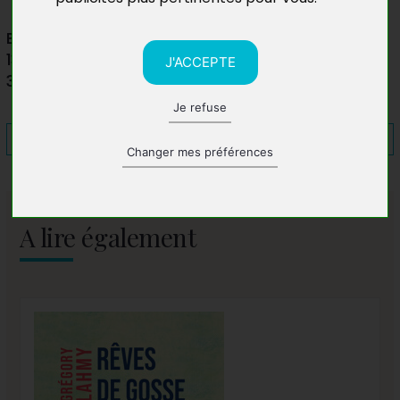
Bibliothèque municipale
134 rue de la Mairie
J'ACCEPTE
38960 St Etienne de Crossey
Je refuse
Changer mes préférences
A lire également