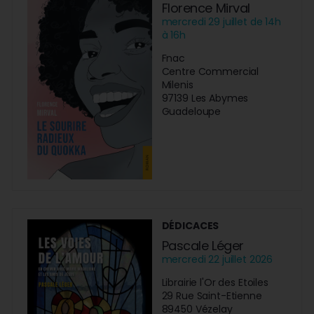
Florence Mirval
mercredi 29 juillet de 14h
à 16h
Fnac
Centre Commercial
Milenis
97139 Les Abymes
Guadeloupe
DÉDICACES
Pascale Léger
mercredi 22 juillet 2026
Librairie l'Or des Etoiles
29 Rue Saint-Etienne
89450 Vézelay