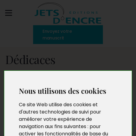
Envoyez votre
manuscrit
Dédicaces
Nous utilisons des cookies
Ce site Web utilise des cookies et
DÉDICACES
d'autres technologies de suivi pour
Alain Dercourt
améliorer votre expérience de
samedi 3 avril 2026 de
navigation aux fins suivantes :
pour
10h à 18h
activer les fonctionnalités de base du