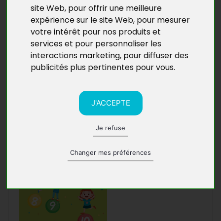
Salle VOX
site Web
,
pour offrir une meilleure
Avenue Jean-Baptiste
expérience sur le site Web
,
pour mesurer
Lebas
votre intérêt pour nos produits et
59480 La Bassée
services et pour personnaliser les
interactions marketing
,
pour diffuser des
publicités plus pertinentes pour vous
.
J'ACCEPTE
DÉDICACES
Je refuse
Ginette Donnet
vendredi 13 novembre à
17h30
Changer mes préférences
La Petite Librairie
27 Rue Lesueur
76600 Le Havre