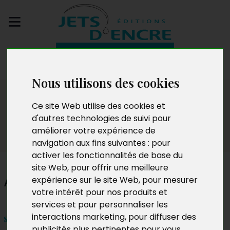
Envoyez votre
manuscrit
Nous utilisons des cookies
Dédicaces
Ce site Web utilise des cookies et
d'autres technologies de suivi pour
améliorer votre expérience de
navigation aux fins suivantes :
pour
activer les fonctionnalités de base du
site Web
,
pour offrir une meilleure
Andinani Said Ali
expérience sur le site Web
,
pour mesurer
votre intérêt pour nos produits et
services et pour personnaliser les
interactions marketing
,
pour diffuser des
samedi 27 octobre 2018 - 10h30 à 11h30
publicités plus pertinentes pour vous
.