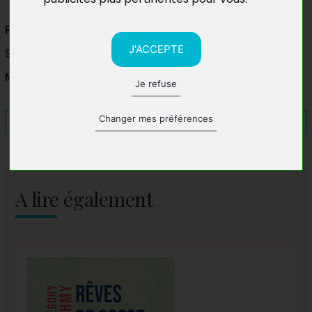
Rencontre littéraire à la bibliothèque de Cavani
J'ACCEPTE
99600 Mamoudzou
Mayotte
Je refuse
Changer mes préférences
A lire également