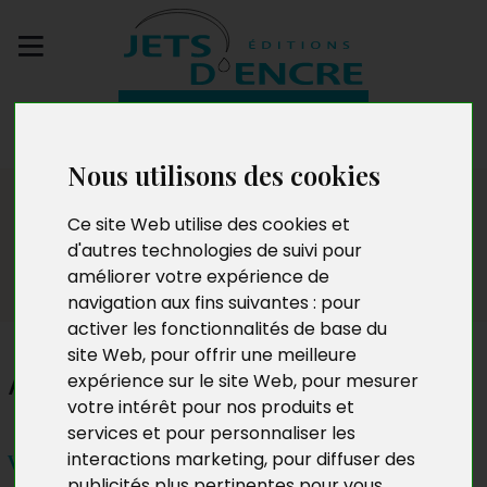
Envoyez votre
manuscrit
Nous utilisons des cookies
Dédicaces
Ce site Web utilise des cookies et
d'autres technologies de suivi pour
améliorer votre expérience de
navigation aux fins suivantes :
pour
activer les fonctionnalités de base du
site Web
,
pour offrir une meilleure
Attila Cheyssial
expérience sur le site Web
,
pour mesurer
votre intérêt pour nos produits et
services et pour personnaliser les
interactions marketing
,
pour diffuser des
Vendredi 1er décembre 2023 de 13h à 15h
publicités plus pertinentes pour vous
.