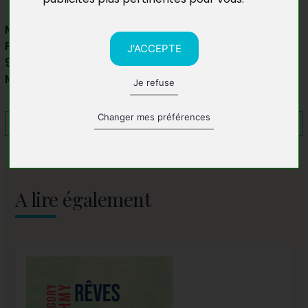
Maison des Livres
Place Mariage
J'ACCEPTE
97600 Mamoudzou
Mayotte
Je refuse
Changer mes préférences
A lire également